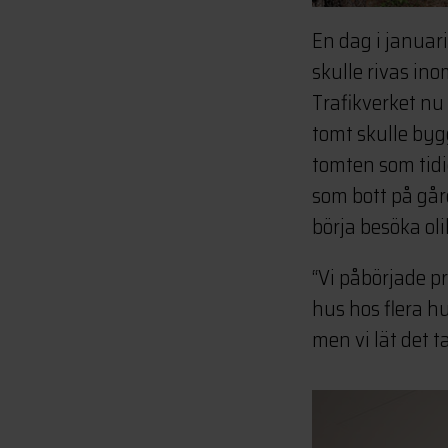
En dag i januar
skulle rivas in
Trafikverket nu
tomt skulle bygg
tomten som tidi
som bott på gå
börja besöka ol
“Vi påbörjade p
hus hos flera hus
men vi lät det ta