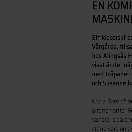
EN KOM
MASKINH
Ett klassiskt o
Vårgårda, till
hos Alingsås H
visst är det n
med träpanel o
och Susanne ha
När vi åker på d
altanen sitter 
vänster sida om
större version 