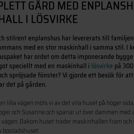
PLETT GÅRD MED ENPLANSH
ALL I LÖSVIRKE
ch stilrent enplanshus har levererats till familje
sammans med en stor maskinhall i samma stil. I k
uspaket har ordet om detta imponerande bygge sp
ågot speciellt med en maskinhall i
lösvirke
på 300
ch spröjsade fönster? Vi gjorde ett besök för att
r det på gården.
en lilla vägen möts vi av det vita huset på höger sida.
Roger och Susanne och spanar ut över dammen med al
 vägen. Bakom huset träder maskinhallen fram och 
av bostadshuset.