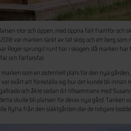
latsen stor och öppen, med öppna fält framför och s
2018 var marken täckt av tät skog och ett berg som 
har Roger sprungit runt här i skogen, då marken har t
ar och farfarsfar.
 marken som en potentiell plats för den nya gården,
 var svårt att föreställa sig hur det kunde bli innan 
gallrade och åkte sedan dit tillsammans med Susann
etta skulle bli platsen för deras nya gård. Tanken v
ulle flytta från den släktgården där de tidigare bodde