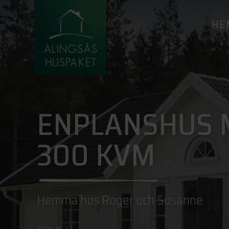
HE
ENPLANSHUS 
300 KVM
Hemma hos Roger och Susanne
2020-10-22