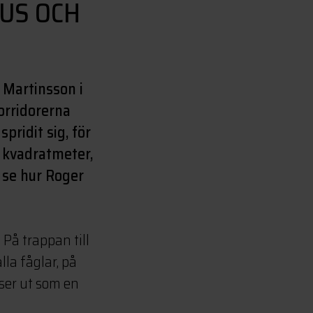
US OCH
n Martinsson i
orridorerna
ridit sig, för
 kvadratmeter,
 se hur Roger
 På trappan till
la fåglar, på
ser ut som en