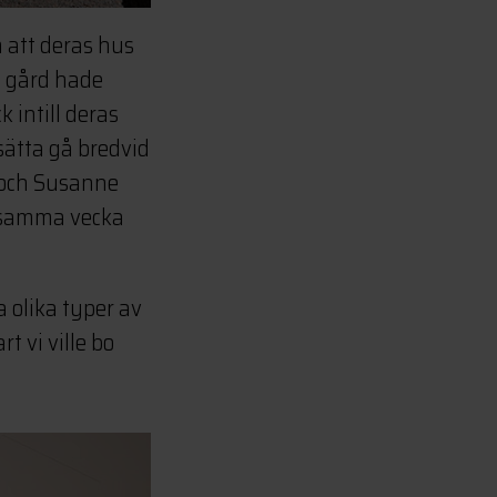
m att deras hus
a gård hade
 intill deras
sätta gå bredvid
 och Susanne
t samma vecka
 olika typer av
rt vi ville bo