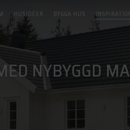
M
HUSIDÉER
BYGGA HUS
INSPIRATIO
MED NYBYGGD MA