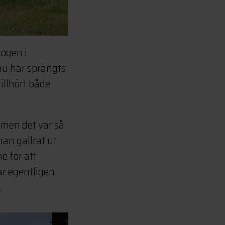
kogen i
nu har sprängts
illhört både
 men det var så
man gallrat ut
e för att
ar egentligen
.