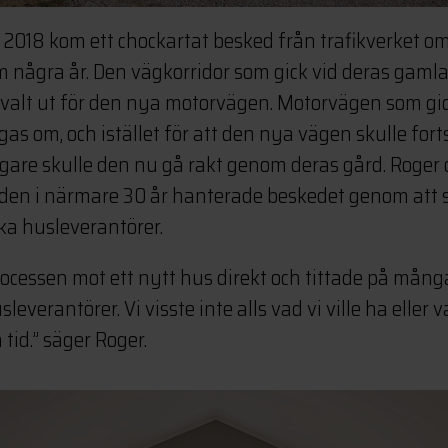
i 2018 kom ett chockartat besked från trafikverket o
om några år. Den vägkorridor som gick vid deras gaml
 valt ut för den nya motorvägen. Motorvägen som gick
as om, och istället för att den nya vägen skulle fort
gare skulle den nu gå rakt genom deras gård. Roger
rden i närmare 30 år hanterade beskedet genom at
ika husleverantörer.
rocessen mot ett nytt hus direkt och tittade på många
leverantörer. Vi visste inte alls vad vi ville ha eller va
 tid.” säger Roger.