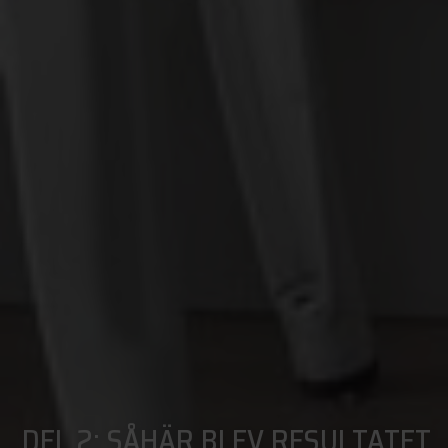
DEL 2: SÅHÄR BLEV RESULTATET