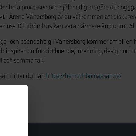
der hela processen och hjälper dig att göra ditt byg
vt. I Arena Vänersborg är du välkommen att diskuter
oss. Ditt drömhus kan vara närmare än du tror. Allt
ygg- och boendehelg i Vänersborg kommer att bli en h
inspiration för ditt boende, inredning, design och t
tt och samma tak!
san hittar du här:
https://hemochbomassan.se/