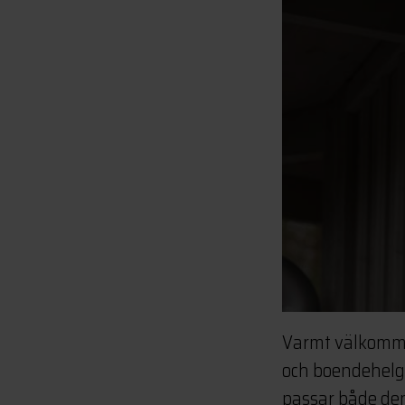
Varmt välkommen
och boendehelg.
passar både den 