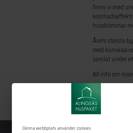
finns vi med un
kostnadseffekti
husdrömmar med 
Årets största b
med kunskap och 
samlat under e
All info om mäs
Denna webbplats använder cookies