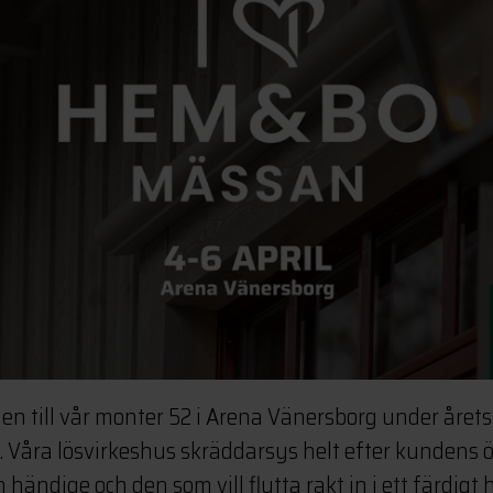
 till vår monter 52 i Arena Vänersborg under årets
 Våra lösvirkeshus skräddarsys helt efter kundens
händige och den som vill flytta rakt in i ett färdigt h