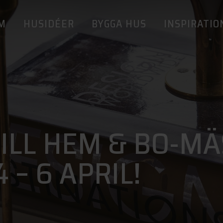
M
HUSIDÉER
BYGGA HUS
INSPIRATIO
LL HEM & BO-MÄ
– 6 APRIL!