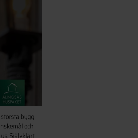
 största bygg-
 önskemål och
us. Självklart