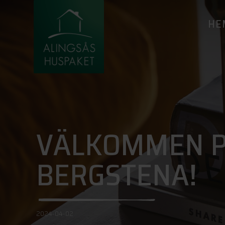
HE
VÄLKOMMEN P
BERGSTENA!
2024-04-02