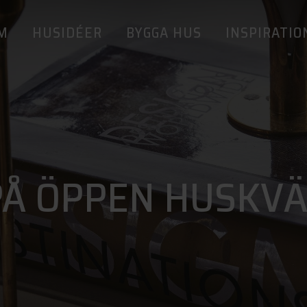
M
HUSIDÉER
BYGGA HUS
INSPIRATIO
Å ÖPPEN HUSKVÄL