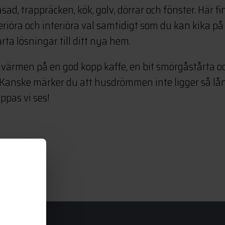
asad, trappräcken, kök, golv, dörrar och fönster. Här f
xteriöra och interiöra val samtidigt som du kan kika på
ta lösningar till ditt nya hem.
värmen på en god kopp kaffe, en bit smörgåstårta o
 Kanske märker du att husdrömmen inte ligger så lå
ppas vi ses!