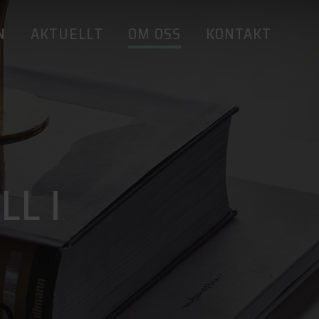
N
AKTUELLT
OM OSS
KONTAKT
L I