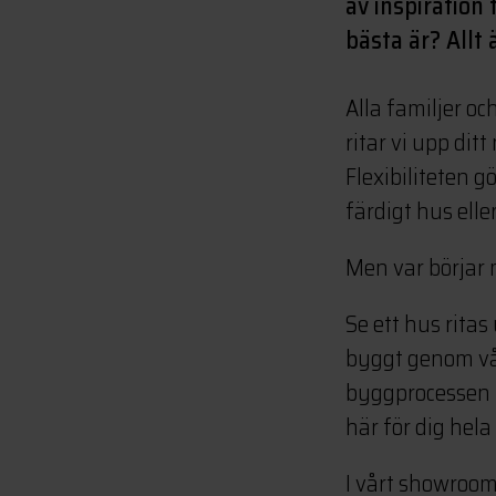
av inspiration
bästa är? Allt 
Alla familjer oc
ritar vi upp dit
Flexibiliteten gö
färdigt hus ell
Men var börjar 
Se ett hus rita
byggt genom vår
byggprocessen ti
här för dig hela
I vårt showroom