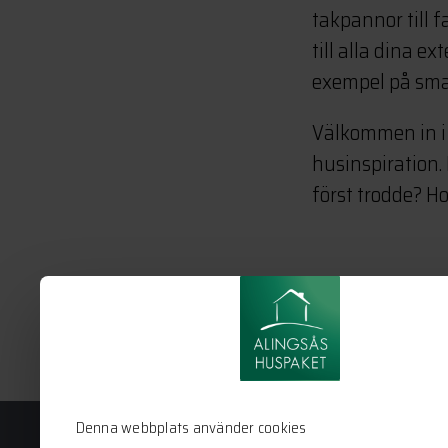
takpannor till f
till alla dina e
exempel på smar
Välkommen in i 
husinspiration.
först trodde? Ho
Denna webbplats använder cookies