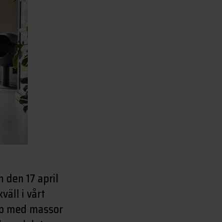
den 17 april
äll i vårt
hop med massor