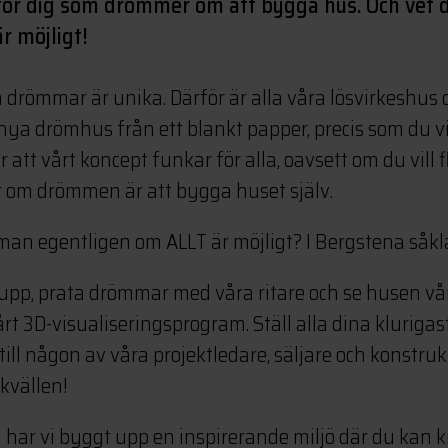
 för dig som drömmer om att bygga hus. Och vet 
är möjligt!
h drömmar är unika. Därför är alla våra lösvirkeshus o
t nya drömhus från ett blankt papper, precis som du vil
r att vårt koncept funkar för alla, oavsett om du vill fl
er om drömmen är att bygga huset själv.
man egentligen om ALLT är möjligt? I Bergstena såkla
s upp, prata drömmar med våra ritare och se husen v
t 3D-visualiseringsprogram. Ställ alla dina klurigas
ll någon av våra projektledare, säljare och konstrukt
 kvällen!
 har vi byggt upp en inspirerande miljö där du kan ki