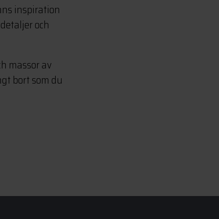
inns inspiration
 detaljer och
ch massor av
ngt bort som du