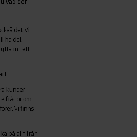
du vad det
ckså det. Vi
l ha det.
ytta in i ett
rt!
åra kunder
te frågor om
örer. Vi finns
ka på allt från