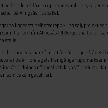
ket hedrande att få den uppmärksamheten, säger Jo
tschef på Alingsås Huspaket.
rna ligger ett helhetsgrepp kring sälj, projektledn
samt flytten från Alingsås till Bergstena för att sam
a ställe.
et har under senare år ökat försäljningen från 30 hu
nnevarande år. Företagets framgångar uppmärksamm
i Alingsås Tidnings näringslivsbilaga Vår Industri d
n som växer i gasellfart.