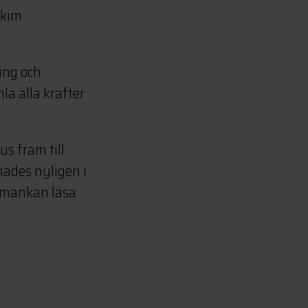
akim
ing och
la alla krafter
s fram till
ades nyligen i
är mankan läsa