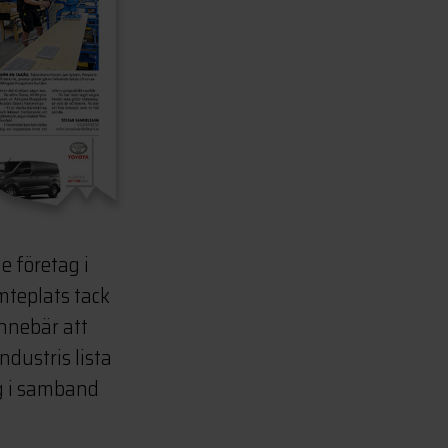
e företag i
mteplats tack
innebär att
dustris lista
ig i samband