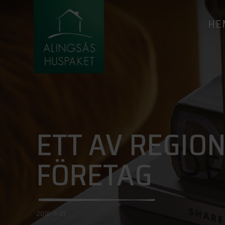
HE
ETT AV REGIO
FÖRETAG
2018-11-01