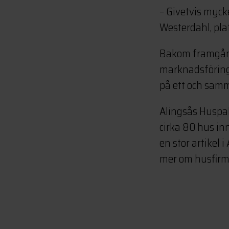
– Givetvis myc
Westerdahl, pla
Bakom framgånga
marknadsföring 
på ett och samm
Alingsås Huspak
cirka 80 hus i
en stor artikel 
mer om husfirma