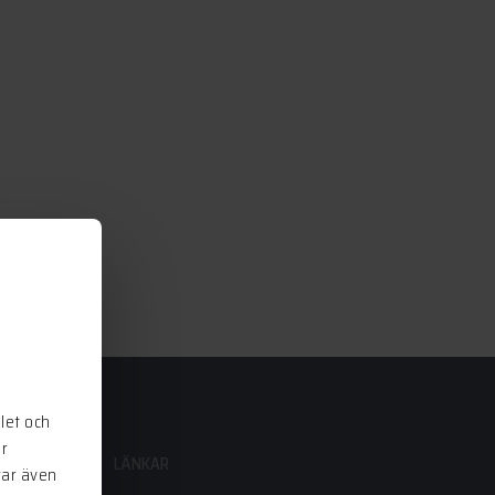
let och
ör
LÄNKAR
rar även