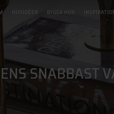
M
HUSIDÉER
BYGGA HUS
INSPIRATIO
NENS SNABBAST 