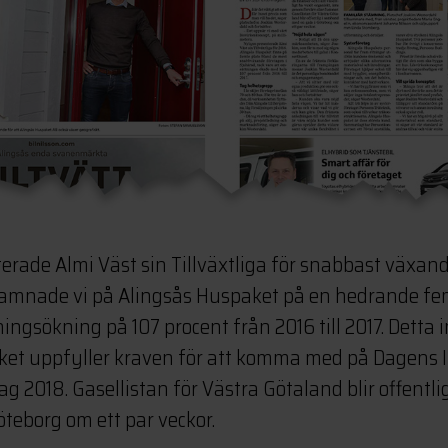
erade Almi Väst sin Tillväxtliga för snabbast växand
hamnade vi på Alingsås Huspaket på en hedrande fe
ingsökning på 107 procent från 2016 till 2017. Detta 
et uppfyller kraven för att komma med på Dagens In
ag 2018. Gasellistan för Västra Götaland blir offentl
öteborg om ett par veckor.