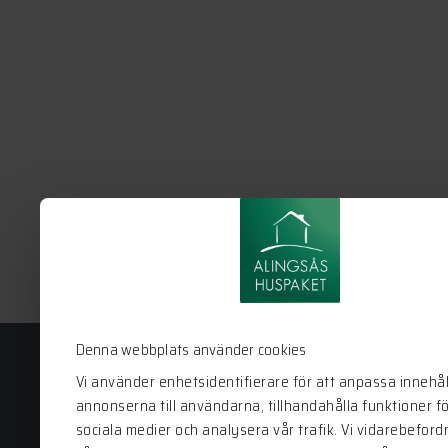
Denna webbplats använder cookies
Vi använder enhetsidentifierare för att anpassa innehål
annonserna till användarna, tillhandahålla funktioner f
Alingsås Huspaket
sociala medier och analysera vår trafik. Vi vidarebeford