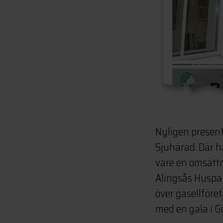
Nyligen present
Sjuhärad. Där 
vare en omsättn
Alingsås Huspak
över gasellföret
med en gala i G