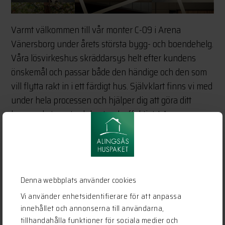
Varmt välkommen till vår monter C-09 i Arena
Vänersborg under årets största bygg- och boendehelg.
Våra lösvirkeshus skräddarsys helt efter kundens
önskemål och passar både den händige och den som
vill flytta rakt in i ett färdigt hus. Självklart finns vi med
under hela processen och hjälper dig att göra ditt
byggande tryggt och kostnadseffektivt. I Arena
Vänersborg är du välkommen att diskutera dina
husdrömmar med oss. Ditt drömhus kan vara närmare
än du tror. Allt är möjligt!
Årets största bygg- och boendehelg i Vänersborg
Denna webbplats använder cookies
kommer att bli en härlig helg fylld med kunskap och
Vi använder enhetsidentifierare för att anpassa
inspiration.
Allt samlat under ett och samma tak!
innehållet och annonserna till användarna,
tillhandahålla funktioner för sociala medier och
Passa också på att njuta av spännande