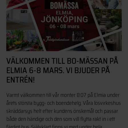
VÄLKOMMEN TILL BO-MÄSSAN PÅ
ELMIA 6-8 MARS. VI BJUDER PÅ
ENTRÉN!
Varmt välkommen till vår monter B:07 på Elmia under
årets största bygg- och boendehelg. Våra lösvirkeshus
skräddarsys helt efter kundens önskemål och passar
både den händige och den som vill flytta rakt in i ett
färdigt hus. Självklart finns vi med under hela