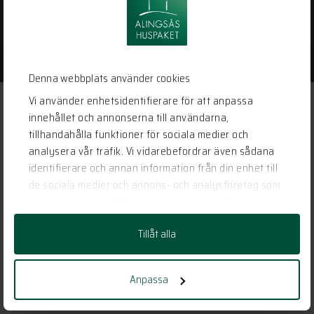
Kontakt
PERSONUPPGIFTSPOLICY
Denna webbplats använder cookies
Vi använder enhetsidentifierare för att anpassa
innehållet och annonserna till användarna,
tillhandahålla funktioner för sociala medier och
analysera vår trafik. Vi vidarebefordrar även sådana
identifierare och annan information från din enhet till
de sociala medier och annons- och analysföretag som
vi samarbetar med. Dessa kan i sin tur kombinera
informationen med annan information som du har
Tillåt alla
tillhandahållit eller som de har samlat in när du har
använt deras tjänster.
Anpassa