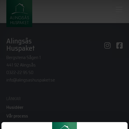
Alingsås
Huspaket
Bergstena Sågen 1
441 92 Alingsås
0322-22 95 50
info@alingsashuspaket.se
LÄNKAR
Husidéer
Vår process
Vanliga frågor