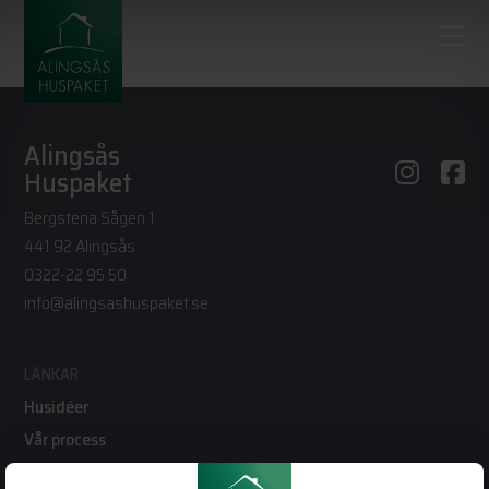
Alingsås
Huspaket
Bergstena Sågen 1
441 92 Alingsås
0322-22 95 50
info@alingsashuspaket.se
LÄNKAR
Husidéer
Vår process
Vanliga frågor