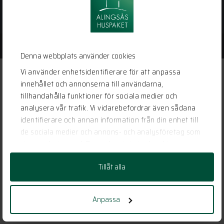
Kontakt
PERSONUPPGIFTSPOLICY
Denna webbplats använder cookies
Vi använder enhetsidentifierare för att anpassa
innehållet och annonserna till användarna,
tillhandahålla funktioner för sociala medier och
analysera vår trafik. Vi vidarebefordrar även sådana
identifierare och annan information från din enhet till
de sociala medier och annons- och analysföretag som
vi samarbetar med. Dessa kan i sin tur kombinera
informationen med annan information som du har
Tillåt alla
tillhandahållit eller som de har samlat in när du har
använt deras tjänster.
Anpassa