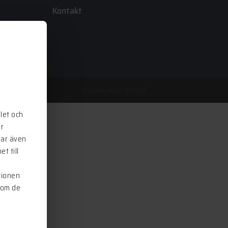
Kontakt
PERSONUPPGIFTSPOLICY
let och
ör
rar även
t till
i
tionen
som de