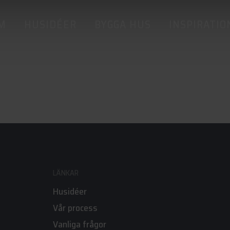
M
HUSIDÉER
BYGGA HUS
INSPIRATIO
LÄNKAR
Husidéer
Vår process
Vanliga frågor