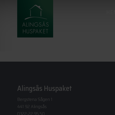
HE
Alingsås Huspaket
Bergstena Sågen 1
441 92 Alingsås
0322-22 95 50