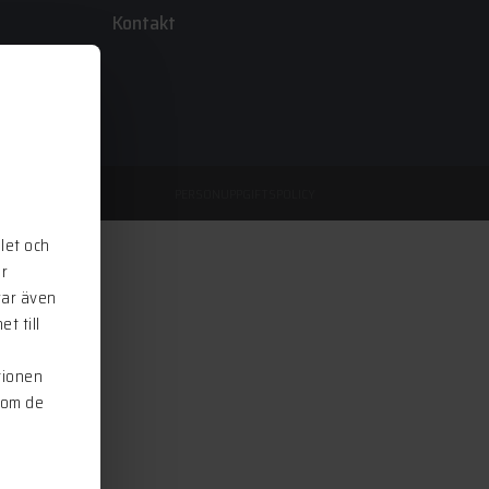
Kontakt
PERSONUPPGIFTSPOLICY
let och
ör
rar även
t till
i
tionen
som de