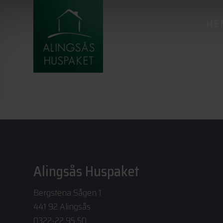
HE
Alingsås Huspaket
Bergstena Sågen 1
441 92 Alingsås
0322-22 95 50