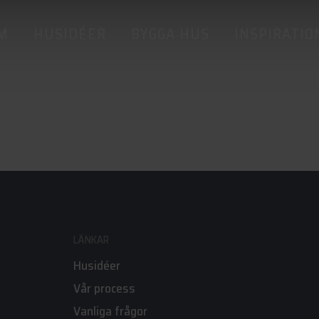
M
HUSIDÉER
BYGGA HUS
INSPIRATIO
LÄNKAR
Husidéer
Vår process
Vanliga frågor