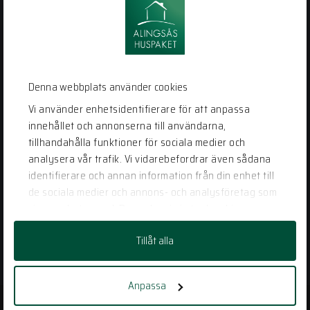
Alingsås
Huspaket
Bergstena Sågen 1
441 92 Alingsås
Denna webbplats använder cookies
0322-22 95 50
Vi använder enhetsidentifierare för att anpassa
info@alingsashuspaket.se
innehållet och annonserna till användarna,
tillhandahålla funktioner för sociala medier och
analysera vår trafik. Vi vidarebefordrar även sådana
LÄNKAR
identifierare och annan information från din enhet till
Husidéer
de sociala medier och annons- och analysföretag som
Vår process
vi samarbetar med. Dessa kan i sin tur kombinera
informationen med annan information som du har
Vanliga frågor
Tillåt alla
tillhandahållit eller som de har samlat in när du har
Kontakt
använt deras tjänster.
Anpassa
PERSONUPPGIFTSPOLICY