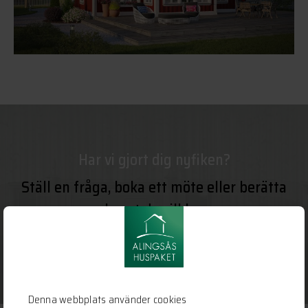
Har vi gjort dig nyfiken?
Ställ en fråga, boka ett möte eller berätta
om huset du vill bygga.
KONTAKTA OSS HÄR
Denna webbplats använder cookies