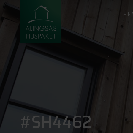
HE
#SH4462