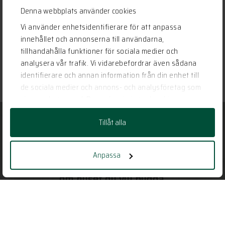
Denna webbplats använder cookies
Vi använder enhetsidentifierare för att anpassa
innehållet och annonserna till användarna,
tillhandahålla funktioner för sociala medier och
analysera vår trafik. Vi vidarebefordrar även sådana
identifierare och annan information från din enhet till
de sociala medier och annons- och analysföretag som
vi samarbetar med. Dessa kan i sin tur kombinera
informationen med annan information som du har
Tillåt alla
tillhandahållit eller som de har samlat in när du har
använt deras tjänster.
Har vi gjort dig nyfiken?
Anpassa
Ställ en fråga, boka ett möte eller berätta
om huset du vill bygga.
KONTAKTA OSS HÄR
Vill du veta mer?