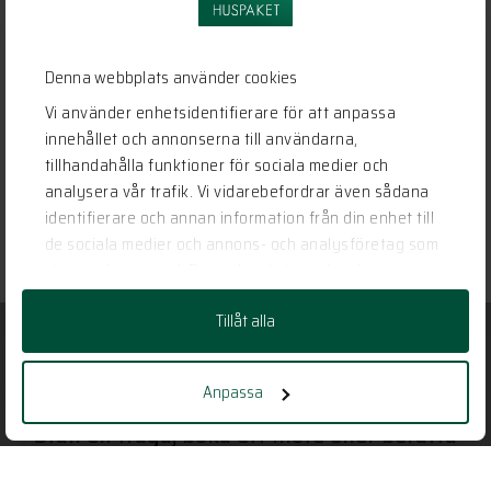
Denna webbplats använder cookies
Vi använder enhetsidentifierare för att anpassa
innehållet och annonserna till användarna,
tillhandahålla funktioner för sociala medier och
analysera vår trafik. Vi vidarebefordrar även sådana
identifierare och annan information från din enhet till
de sociala medier och annons- och analysföretag som
vi samarbetar med. Dessa kan i sin tur kombinera
informationen med annan information som du har
Tillåt alla
tillhandahållit eller som de har samlat in när du har
använt deras tjänster.
Har vi gjort dig nyfiken?
Anpassa
Ställ en fråga, boka ett möte eller berätta
om huset du vill bygga.