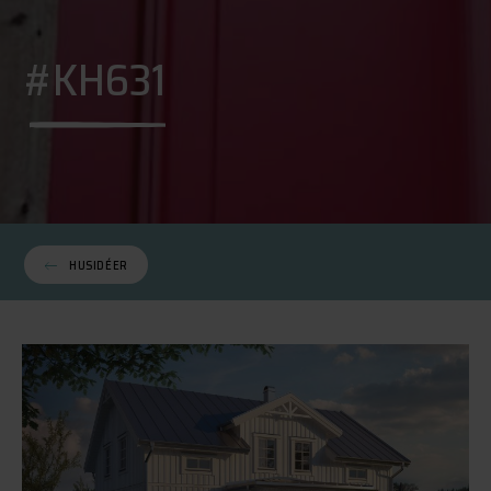
#KH631
HUSIDÉER