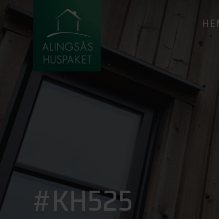
HE
#KH525