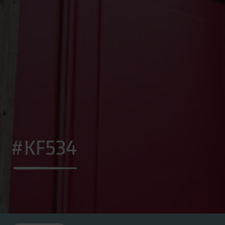
#KF534