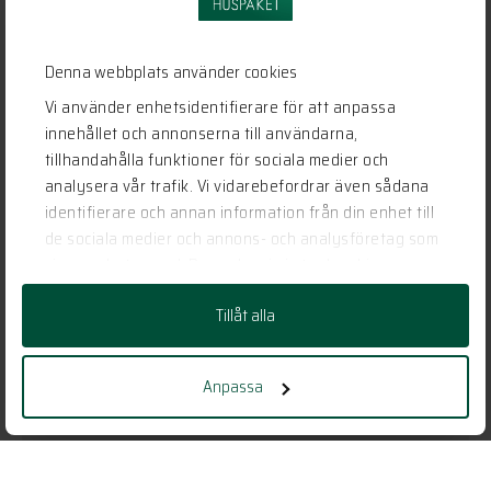
Denna webbplats använder cookies
Vi använder enhetsidentifierare för att anpassa
innehållet och annonserna till användarna,
tillhandahålla funktioner för sociala medier och
analysera vår trafik. Vi vidarebefordrar även sådana
identifierare och annan information från din enhet till
de sociala medier och annons- och analysföretag som
vi samarbetar med. Dessa kan i sin tur kombinera
informationen med annan information som du har
Tillåt alla
tillhandahållit eller som de har samlat in när du har
använt deras tjänster.
Anpassa