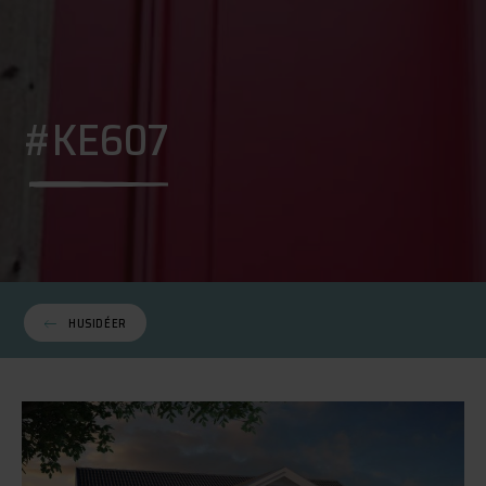
#KE607
HUSIDÉER