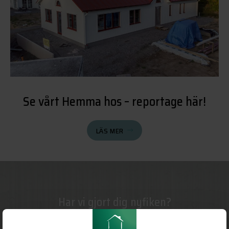
Se vårt Hemma hos – reportage här!
LÄS MER
Har vi gjort dig nyfiken?
Ställ en fråga, boka ett möte eller berätta