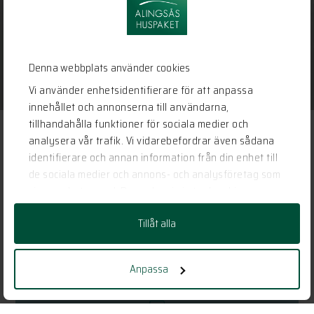
om huset du vill bygga.
KONTAKTA OSS HÄR
Denna webbplats använder cookies
Vi använder enhetsidentifierare för att anpassa
innehållet och annonserna till användarna,
tillhandahålla funktioner för sociala medier och
analysera vår trafik. Vi vidarebefordrar även sådana
identifierare och annan information från din enhet till
Nyhetsbrev – Anmäl dig här
de sociala medier och annons- och analysföretag som
I vårt nyhetsbrev får du nyheter, trender, tips och råd om allt
vi samarbetar med. Dessa kan i sin tur kombinera
som rör hus, hem och trädgård.
informationen med annan information som du har
Tillåt alla
tillhandahållit eller som de har samlat in när du har
använt deras tjänster.
Anpassa