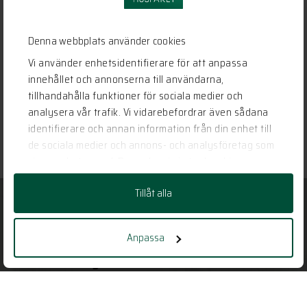
Denna webbplats använder cookies
Vi använder enhetsidentifierare för att anpassa
innehållet och annonserna till användarna,
tillhandahålla funktioner för sociala medier och
analysera vår trafik. Vi vidarebefordrar även sådana
identifierare och annan information från din enhet till
de sociala medier och annons- och analysföretag som
vi samarbetar med. Dessa kan i sin tur kombinera
informationen med annan information som du har
Tillåt alla
tillhandahållit eller som de har samlat in när du har
använt deras tjänster.
Har vi gjort dig nyfiken?
Anpassa
Ställ en fråga, boka ett möte eller berätta
om huset du vill bygga.