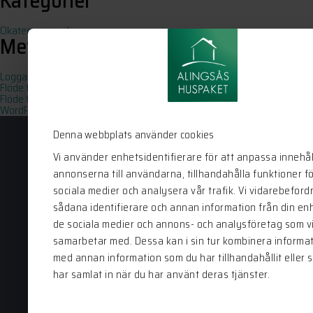
Kategorier
Okategoriserade
Meta
Logga in
Flöde för inlägg
Flöde för kommentarer
WordPress.org
Denna webbplats använder cookies
Vi använder enhetsidentifierare för att anpassa innehål
annonserna till användarna, tillhandahålla funktioner f
Alingsås Huspaket
sociala medier och analysera vår trafik. Vi vidarebeford
sådana identifierare och annan information från din enhe
Bergstena Sågen 1
de sociala medier och annons- och analysföretag som v
441 92 Alingsås
samarbetar med. Dessa kan i sin tur kombinera informa
0322-22 95 50
med annan information som du har tillhandahållit eller 
har samlat in när du har använt deras tjänster.
info@alingsashuspaket.se