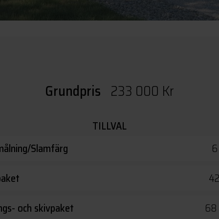
Grundpris
233 000 Kr
TILLVAL
ålning/Slamfärg
6
paket
42
ings- och skivpaket
68 