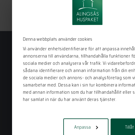
Denna webbplats använder cookies
Vi använder enhetsidentifierare för att anpassa innehål
annonserna till användarna, tillhandahålla funktioner f
Alingsås Huspaket
sociala medier och analysera vår trafik. Vi vidarebeford
sådana identifierare och annan information från din enhe
Bergstena Sågen 1
de sociala medier och annons- och analysföretag som v
441 92 Alingsås
samarbetar med. Dessa kan i sin tur kombinera informa
0322-22 95 50
med annan information som du har tillhandahållit eller 
har samlat in när du har använt deras tjänster.
info@alingsashuspaket.se
Anpassa
Tillåt