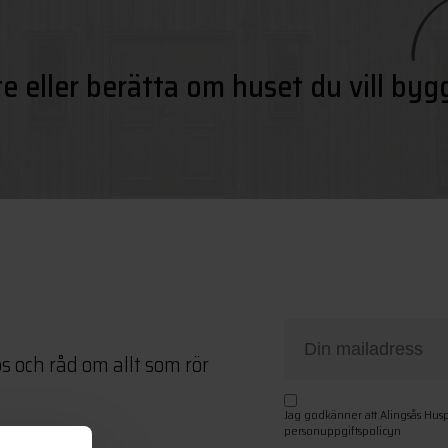
te eller berätta om huset du vill byg
ps och råd om allt som rör
Jag godkänner att Alingsås Hus
personuppgiftspolicyn