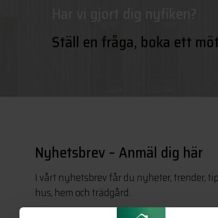
Har vi gjort dig nyfiken?
Ställ en fråga, boka ett mö
Nyhetsbrev – Anmäl dig här
I vårt nyhetsbrev får du nyheter, trender, ti
hus, hem och trädgård.