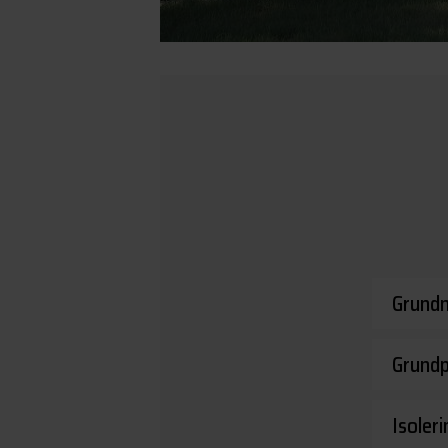
Grundm
Grund
Isoler