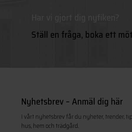
Har vi gjort dig nyfiken?
Ställ en fråga, boka ett mö
Nyhetsbrev – Anmäl dig här
I vårt nyhetsbrev får du nyheter, trender, ti
hus, hem och trädgård.