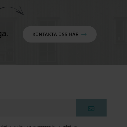
ga.
KONTAKTA OSS HÄR
paket behandlar mina personuppgifter i enlighet med