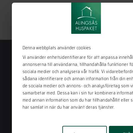
Denna webbplats använder cookies
Vi använder enhetsidentifierare för att anpassa innehål
annonserna till användarna, tillhandahålla funktioner f
Alingsås Huspaket
sociala medier och analysera vår trafik. Vi vidarebeford
sådana identifierare och annan information från din enhe
Bergstena Sågen 1
de sociala medier och annons- och analysföretag som v
441 92 Alingsås
samarbetar med. Dessa kan i sin tur kombinera informa
0322-22 95 50
med annan information som du har tillhandahållit eller 
har samlat in när du har använt deras tjänster.
info@alingsashuspaket.se