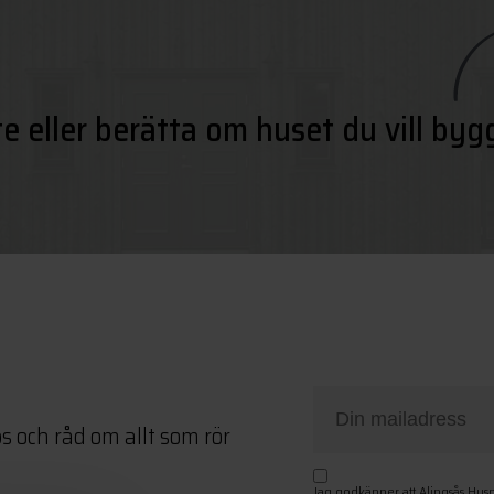
te eller berätta om huset du vill byg
ps och råd om allt som rör
Jag godkänner att Alingsås Hus