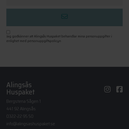
Jag godkänner att Alingsås Huspaket behandlar mina personuppgifter i
enlighet med personuppgiftspolicyn
Alingsås
Huspaket
Bergstena Sågen 1
441 92 Alingsås
0322-22 95 50
info@alingsashuspaket.se