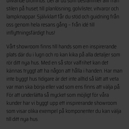
blivande drömhus. Det är du som bestämmer allt från
stilen på huset, till planlösning, golvlister, vitvaror och
lampknappar. Självklart får du stöd och guidning från
oss genom hela resans gång – från idé till
inflyttningsfärdigt hus!
Vårt showroom finns till hands som en inspirerande
plats där du i lugn och ro kan kika på alla detaljer som
rör ditt nya hus. Med en så stor valfrihet kan det
kännas tryggt att ha någon att hålla i handen. Har man
inte byggt hus tidigare är det inte alltid så lätt att veta
var man ska börja eller vad som ens finns att välja på.
För att underlätta så mycket som möjligt för våra
kunder har vi byggt upp ett inspirerande showroom
som visar olika exempel på komponenter du kan välja
till ditt nya hus.