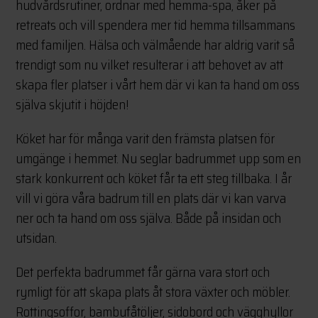
hudvårdsrutiner, ordnar med hemma-spa, åker på
retreats och vill spendera mer tid hemma tillsammans
med familjen. Hälsa och välmående har aldrig varit så
trendigt som nu vilket resulterar i att behovet av att
skapa fler platser i vårt hem där vi kan ta hand om oss
själva skjutit i höjden!
Köket har för många varit den främsta platsen för
umgänge i hemmet. Nu seglar badrummet upp som en
stark konkurrent och köket får ta ett steg tillbaka. I år
vill vi göra våra badrum till en plats där vi kan varva
ner och ta hand om oss själva. Både på insidan och
utsidan.
Det perfekta badrummet får gärna vara stort och
rymligt för att skapa plats åt stora växter och möbler.
Rottingsoffor, bambufåtöljer, sidobord och vägghyllor