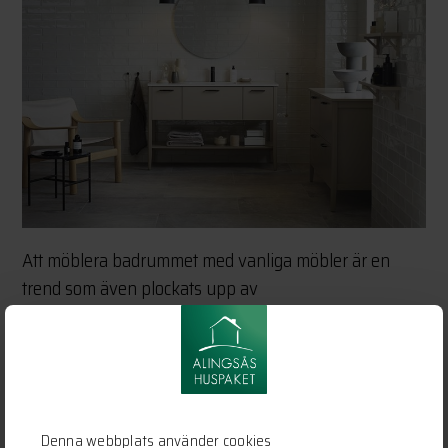
Att möblera badrummet med vanliga möbler är en
trend som även plockats upp av
badrumsleverantörerna. Vi har börjat se fler
badrumskommoder som designas med tydligare
möbelkänsla och som påminner mycket om byråer
och sidobord. Uttrycket gör att badrummet känns mer
ombonat och bidrar med en trygg hemmakänsla.
Denna webbplats använder cookies