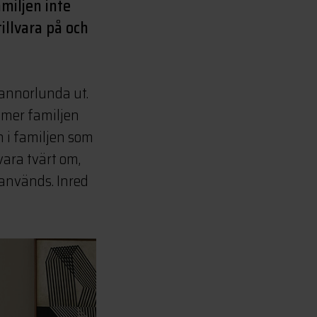
amiljen inte
illvara på och
 annorlunda ut.
ommer familjen
 i familjen som
vara tvärt om,
 används. Inred