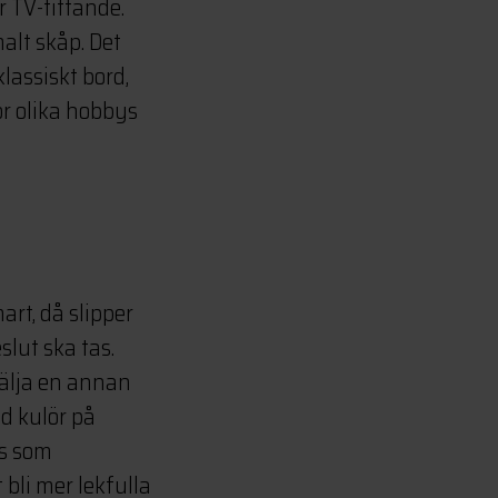
 TV-tittande.
lt skåp. Det
lassiskt bord,
ör olika hobbys
art, då slipper
lut ska tas.
välja en annan
ld kulör på
ts som
bli mer lekfulla