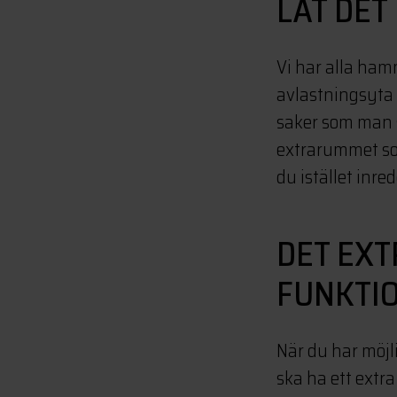
LÅT DET
Vi har alla hamn
avlastningsyta f
saker som man sk
extrarummet som
du istället inr
DET EX
FUNKTI
När du har möjli
ska ha ett extra