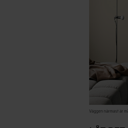
Väggen närmast är må