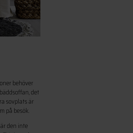
tioner behöver
 bäddsoffan, det
ra sovplats är
em på besök.
är den inte