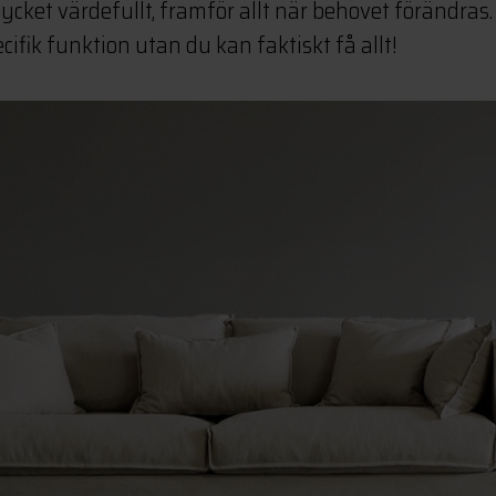
cket värdefullt, framför allt när behovet förändras
ecifik funktion utan du kan faktiskt få allt!