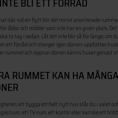
 INTE BLI ETT FÖRRÅD
at där, vid en flytt blir det minst prioriterade rumme
ör lådor och möbler som inte har en given plats. Det b
a ta tag i sedan. Låt det inte blir så för länge, om 
 ett förråd och stänger igen dörren uppfattas huse
eder rummet och öppnar dörren känns huset genast st
TRA RUMMET KAN HA MÅNGA
ONER
gheten att bygga ett helt nytt hus står du i valet o
 gästrum, ett TV-rum, ett kontor eller kanske ett hob