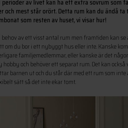
i perioder av livet kan ha ett extra sovrum som f
er och mest står orört. Detta rum kan du ändå ta t
ombonat som resten av huset, vi visar hur!
u behov av ett visst antal rum men framtiden kan se
ett om du bor i ett nybyggt hus eller inte. Kanske k
rligare familjemedlemmar, eller kanske är det någon
ny hobby och behöver ett separat rum. Det kan också 
lyttar barnen ut och du står där med ett rum som inte
xibelt sätt så det inte ekar tomt.