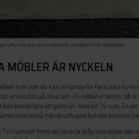
a soffor som även är en bäddsoffa, som Milford från SoffaDirekt.
A MÖBLER ÄR NYCKELN
flexibelt rum som du kan använda för flera olika funk
an användas på olika sätt. En möbel vi tänker på är
lt kan kombinera ett gästrum med ett TV-rum. En ext
gäster, men också när de utflugna barnen kommer h
n TV i rummet finns det smarta skåp som döljer den n