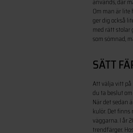
används, där ma
Om man är lite
ger dig också li
med rätt stolar
som sömnad, mål
SÄTT F
Att välja vitt p
du ta beslut om
När det sedan ä
kulör. Det finn
väggarna. I år 
trendfärger. Ho