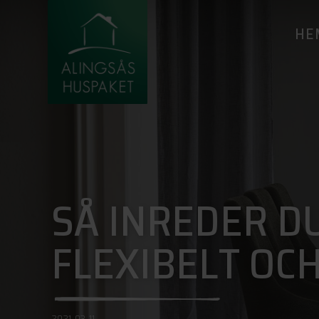
HE
SÅ INREDER 
FLEXIBELT OC
2021-03-11