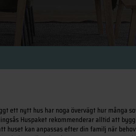
ggt ett nytt hus har noga övervägt hur många s
Alingsås Huspaket rekommenderar alltid att bygg
att huset kan anpassas efter din familj när beho