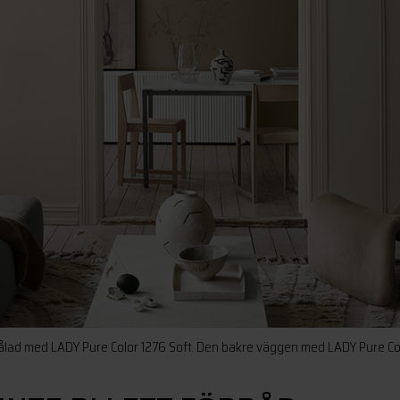
lad med LADY Pure Color 1276 Soft. Den bakre väggen med LADY Pure Col