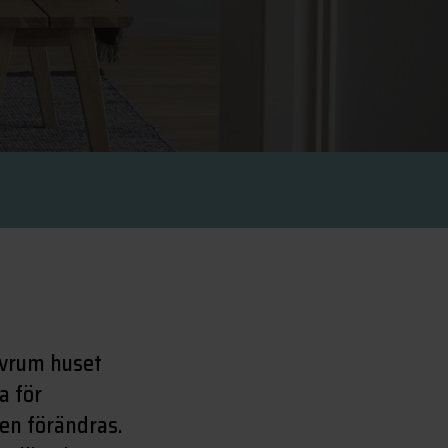
ovrum huset
a för
ven förändras.