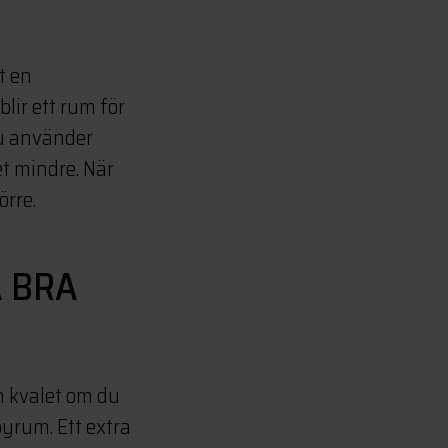
t en
lir ett rum för
du använder
t mindre. När
örre.
 BRA
ch kvalet om du
byrum. Ett extra