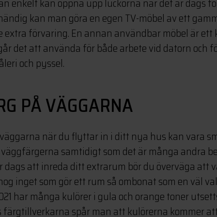
n enkelt kan öppna upp luckorna när det är dags för
 händig kan man göra en egen TV-möbel av ett gamma
te extra förvaring. En annan användbar möbel är ett k
 går det att använda för både arbete vid datorn och f
eri och pyssel.
ÄRG PÅ VÄGGARNA
å väggarna när du flyttar in i ditt nya hus kan vara sm
 väggfärgerna samtidigt som det är många andra bes
r dags att inreda ditt extrarum bör du överväga att 
s nog inget som gör ett rum så ombonat som en väl va
2021 har många kulörer i gula och orange toner utset
s färgtillverkarna spår man att kulörerna kommer att 