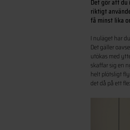
Det gör att du 
riktigt använd
få minst lika 
I nuläget har d
Det gäller oavs
utökas med ytte
skaffar sig en 
helt plötsligt f
det då på ett fle